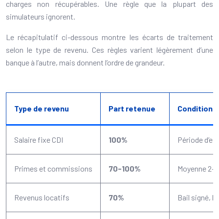
charges non récupérables. Une règle que la plupart des
simulateurs ignorent.
Le récapitulatif ci-dessous montre les écarts de traitement
selon le type de revenu. Ces règles varient légèrement d’une
banque à l’autre, mais donnent l’ordre de grandeur.
Type de revenu
Part retenue
Conditions
Salaire fixe CDI
100%
Période d’es
Primes et commissions
70-100%
Moyenne 2-3
Revenus locatifs
70%
Bail signé, l