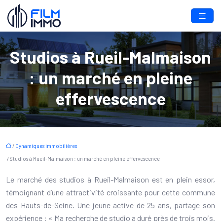
Studios à Rueil-Malmaison
: un marché en pleine
effervescence
/
Dynamiques immobilières
/ Studios à Rueil-Malmaison : un marché en pleine effervescence
Le marché des studios à Rueil-Malmaison est en plein essor,
témoignant d’une attractivité croissante pour cette commune
des Hauts-de-Seine. Une jeune active de 25 ans, partage son
expérience : « Ma recherche de studio a duré près de trois mois.