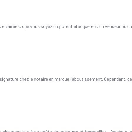
s éclairées, que vous soyez un potentiel acquéreur, un vendeur ou un
la signature chez le notaire en marque l’aboutissement. Cependant, ce
niablement la clé de voûte de votre projet immobilier. L’accès à la