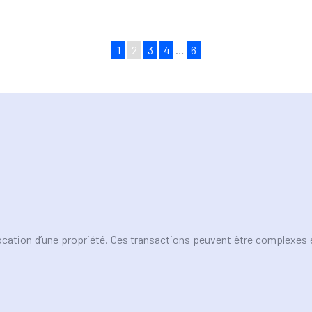
1
2
3
4
…
6
location d’une propriété. Ces transactions peuvent être complexes e