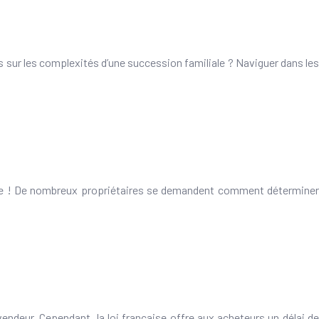
 sur les complexités d’une succession familiale ? Naviguer dans les
nnaie ! De nombreux propriétaires se demandent comment déterminer
 vendeur. Cependant, la loi française offre aux acheteurs un délai de